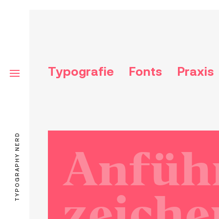
Typografie
Fonts
Praxis
TYPOGRAPHY NERD
Anfüh
zeiche