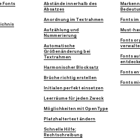
e Fonts
Abstände innerhalb des
Markenn
Absatzes
Bedeutu
Anordnung im Textrahmen
Fonts im
ichnis
Aufzählung und
Must-hav
Nummerierung
Fonts or
Automatische
verwalt
Größenänderung bei
Fonts au
Textrahmen
entdeck
Harmonischer Blocksatz
Fonts en
Brüche richtig erstellen
Fonts mi
Initialen perfekt einsetzen
Leerräume für jeden Zweck
Möglichkeiten mit OpenType
Platzhaltertext ändern
Schnelle Hilfe:
Rechtschreibung