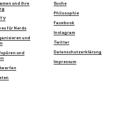
amen und ihre
Suche
ng
Philosophie
 TV
Facebook
es für Nerds
Instagram
ganisieren und
Twitter
en
Datenschutzerklärung
fspüren und
en
Impressum
twerfen
eten