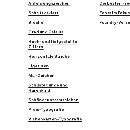
Anführungszeichen
Die besten Fre
Schrift erklärt
Fonts im Fokus
Brüche
Foundry-Verze
Grad und Celsius
Hoch- und tiefgestellte
Ziffern
Horizontale Striche
Ligaturen
Mal-Zeichen
Schusterjunge und
Hurenkind
Schöner unterstreichen
Preis-Typografie
Visitenkarten-Typografie