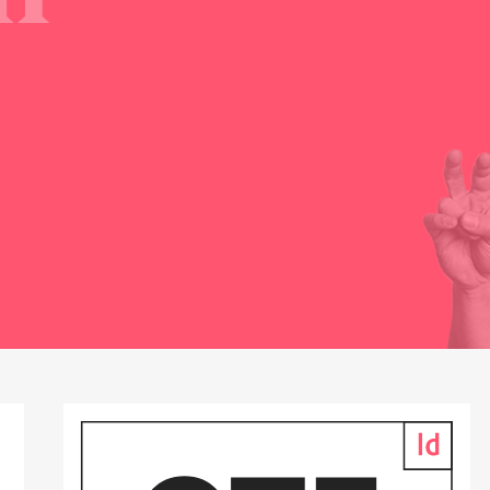
gszeichen werden seit der
nd immer wieder falsch
ichtige Zeichensetzen von
n bis hin zu den Guillemets