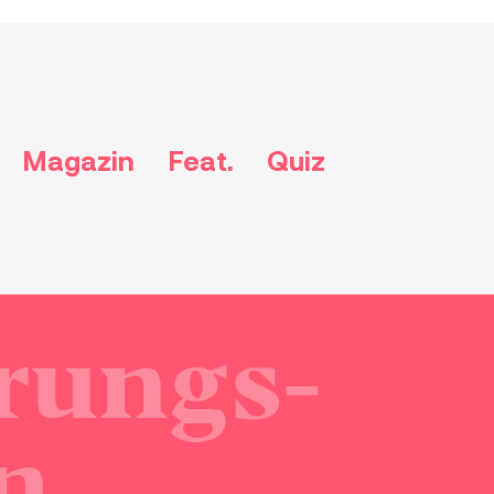
Magazin
Feat.
Quiz
rungs­
n