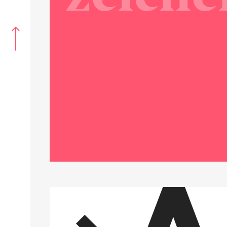
Detailtypografie — Anführun
Generation Computer immer u
gesetzt. Alle Regeln für das r
den altbekannten Gänsefüßche
sind hier zusammengefasst.